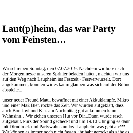
Laut(p)heim, das war Party
vom Feinsten…
Wir schreiben Sonntag, den 07.07.2019. Nachdem wir brav nach
der Morgenmesse unseren Sprinter beladen hatten, machten wir uns
auf den Weg nach Laupheim ins Festzelt - Festverwurzelt. Dort
angekommen, konnten wir es kaum glauben was sich auf der Bühne
abspielte...
unser neuer Freund Matti, bewaffnet mit einer Akkuklampfe, Mikro
und einer Maß Bier, rockte das Zelt. Wir wurden aufgeklärt, dass
auch Bon Jovi und Kiss am Nachmittag gut ankom
men kann.
Wahnsinn…Wir ziehen unseren Hut vor Dir...Dann wurde rasch
aufgebaut, kurz der Sound gecheckt und um 19.10 Uhr ging es dann
mit Dirndlrock und Partywahnsinn los. Laupheim was geht ab???
Wir können es immer noch nicht fassen, ihr habt gerockt als gäbe es