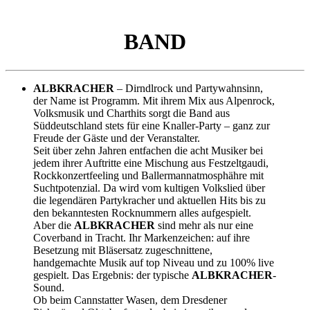
BAND
ALBKRACHER
– Dirndlrock und Partywahnsinn,
der Name ist Programm. Mit ihrem Mix aus Alpenrock,
Volksmusik und Charthits sorgt die Band aus
Süddeutschland stets für eine Knaller-Party – ganz zur
Freude der Gäste und der Veranstalter.
Seit über zehn Jahren entfachen die acht Musiker bei
jedem ihrer Auftritte eine Mischung aus Festzeltgaudi,
Rockkonzertfeeling und Ballermannatmosphähre mit
Suchtpotenzial. Da wird vom kultigen Volkslied über
die legendären Partykracher und aktuellen Hits bis zu
den bekanntesten Rocknummern alles aufgespielt.
Aber die
ALBKRACHER
sind mehr als nur eine
Coverband in Tracht. Ihr Markenzeichen: auf ihre
Besetzung mit Bläsersatz zugeschnittene,
handgemachte Musik auf top Niveau und zu 100% live
gespielt. Das Ergebnis: der typische
ALBKRACHER
-
Sound.
Ob beim Cannstatter Wasen, dem Dresdener