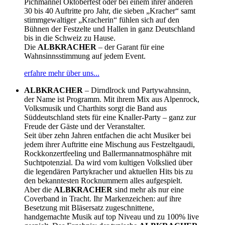
Pichmännel Oktoberfest oder bei einem ihrer anderen
30 bis 40 Auftritte pro Jahr, die sieben „Kracher“ samt
stimmgewaltiger „Kracherin“ fühlen sich auf den
Bühnen der Festzelte und Hallen in ganz Deutschland
bis in die Schweiz zu Hause.
Die
ALBKRACHER
– der Garant für eine
Wahnsinnsstimmung auf jedem Event.
erfahre mehr über uns...
ALBKRACHER
– Dirndlrock und Partywahnsinn,
der Name ist Programm. Mit ihrem Mix aus Alpenrock,
Volksmusik und Charthits sorgt die Band aus
Süddeutschland stets für eine Knaller-Party – ganz zur
Freude der Gäste und der Veranstalter.
Seit über zehn Jahren entfachen die acht Musiker bei
jedem ihrer Auftritte eine Mischung aus Festzeltgaudi,
Rockkonzertfeeling und Ballermannatmosphähre mit
Suchtpotenzial. Da wird vom kultigen Volkslied über
die legendären Partykracher und aktuellen Hits bis zu
den bekanntesten Rocknummern alles aufgespielt.
Aber die
ALBKRACHER
sind mehr als nur eine
Coverband in Tracht. Ihr Markenzeichen: auf ihre
Besetzung mit Bläsersatz zugeschnittene,
handgemachte Musik auf top Niveau und zu 100% live